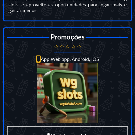
slots' e aproveite as oportunidades para jogar mais e
gastar menos.
Promoções
App Web app, Android, iOS