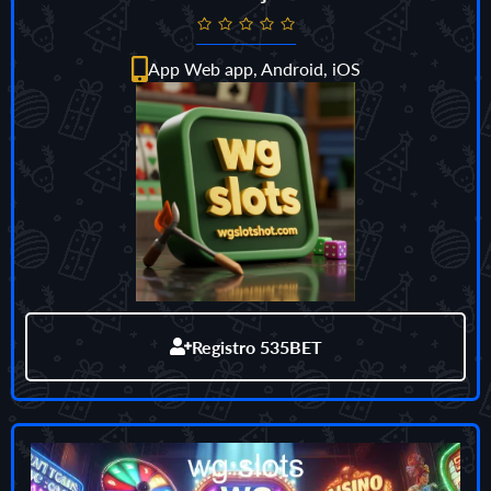
App Web app, Android, iOS
Registro 535BET