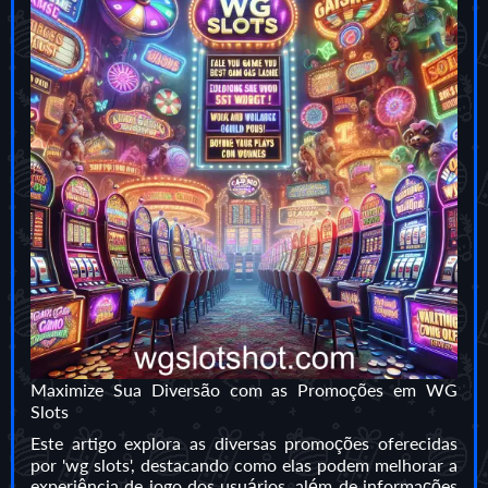
Maximize Sua Diversão com as Promoções em WG
Slots
Este artigo explora as diversas promoções oferecidas
por 'wg slots', destacando como elas podem melhorar a
experiência de jogo dos usuários, além de informações